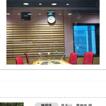
施設名
真手山 黄梅寺 様